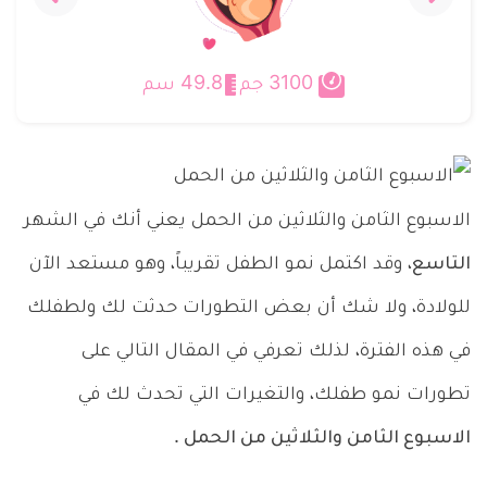
السابع
التاسع
والثلاثين
والثلاثين
من
من
‫49.8 سم
‫3100 جم
الحمل
الحمل
..
..
طفلك
وعلامات
مكتمل
الولادة
الاسبوع الثامن والثلاثين من الحمل يعني أنك في الشهر
النمو
الحقيقية
تقريباًَ!
والكاذبة
التاسع
، وقد اكتمل نمو الطفل تقريباً، وهو مستعد الآن
للولادة، ولا شك أن بعض التطورات حدثت لك ولطفلك
في هذه الفترة، لذلك تعرفي في المقال التالي على
تطورات نمو طفلك، والتغيرات التي تحدث لك في
الاسبوع الثامن والثلاثين من الحمل
.