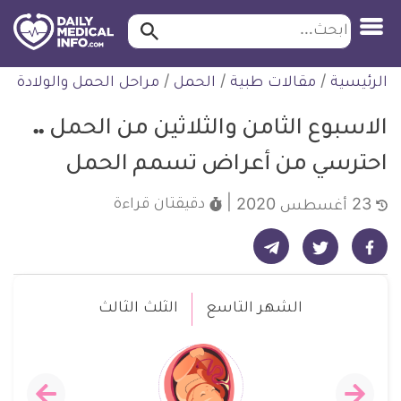
ابحث…
ابحث
معلومة
لتخطي
الرئيسية
/
مقالات طبية
/
الحمل
/
مراحل الحمل والولادة
طبية
لمحتوى
موثقة
الاسبوع الثامن والثلاثين من الحمل ..
احترسي من أعراض تسمم الحمل
دقيقتان
قراءة
23 أغسطس 2020
شارك على تيليجرام - ديلي ميديكال انفو
شارك على فيسبوك - ديلي ميديكال انفو
شارك على تويتر - ديلي ميديكال انفو
الشهر التاسع
الثلث الثالث
الاسبوع
الاسبوع