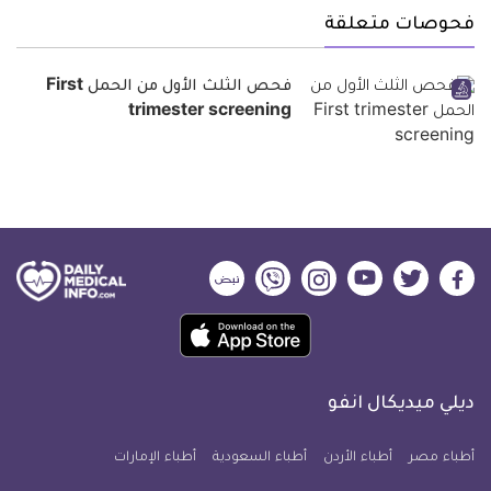
فحوصات متعلقة
فحص الثلث الأول من الحمل First
trimester screening
ديلي
ديلي
ديلي
ديلي
ديلي
ديلي
ميديكال
ميديكال
ميديكال
ميديكال
ميديكال
ميديكال
حمل
انفو
انفو
انفو
انفو
انفو
انفو
تطبيق
على
على
على
على
على
على
كل
فيسبوك
تويتر
يوتيوب
انستجرام
فايبر
نبض
ديلي ميديكال انفو
يوم
معلومة
أطباء مصر
أطباء الأردن
أطباء السعودية
أطباء الإمارات
طبية