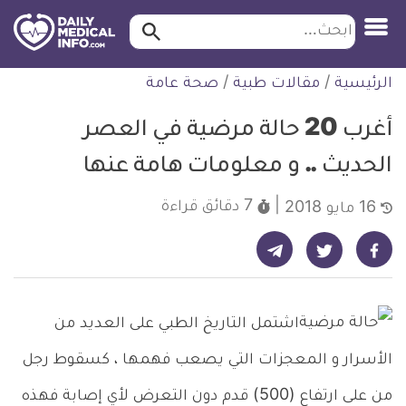
ابحث…
ابحث
معلومة
لتخطي
الرئيسية
/
مقالات طبية
/
صحة عامة
طبية
لمحتوى
موثقة
أغرب 20 حالة مرضية في العصر
الحديث .. و معلومات هامة عنها
7 دقائق
قراءة
16 مايو 2018
شارك على تيليجرام - ديلي ميديكال انفو
شارك على فيسبوك - ديلي ميديكال انفو
شارك على تويتر - ديلي ميديكال انفو
اشتمل التاريخ الطبي على العديد من
الأسرار و المعجزات التي يصعب فهمها ، كسقوط رجل
من على ارتفاع (500) قدم دون التعرض لأي إصابة فهذه