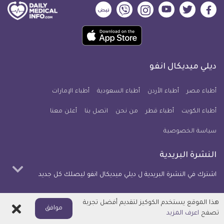
ديلي
ديلي
ديلي
ديلي
ديلي
ديلي
ميديكال
ميديكال
ميديكال
ميديكال
ميديكال
ميديكال
حمل
انفو
انفو
انفو
انفو
انفو
انفو
تطبيق
على
على
على
على
على
على
كل
فيسبوك
تويتر
يوتيوب
انستجرام
فايبر
نبض
ديلي ميديكال انفو
يوم
معلومة
أطباء مصر
أطباء الأردن
أطباء السعودية
أطباء الإمارات
طبية
أطباء الكويت
أطباء قطر
من نحن
للآيفون
اتصل بنا
أعلن معنا
سياسة الخصوصية
النشرة البريدية
اشترك في النشرة البريدية ل ديلي ميديكال انفو ليصلك كل جديد
هذا الموقع يستخدم الكوكيز لتقديم أفضل تجربة
اغلاق
بريدك
موافق
اشترك الآن
تصفح
اعرف المزيد
الالكتروني