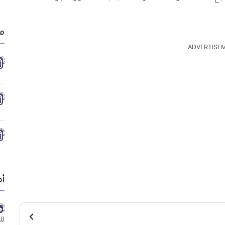
م
ADVERTISE
أد