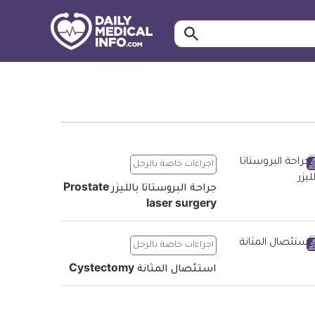
ابحث…
معلومة
طبية
موثقة
اجراءات خاصة بالرجل
جراحة البروستاتا بالليزر Prostate
laser surgery
اجراءات خاصة بالرجل
استئصال المثانة Cystectomy