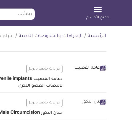
ابحث
جميع الأقسام
لتخطي
الرئيسية
/
الإجراءات والفحوصات الطبية
/
اجراءا
لمحتوى
اجراءات خاصة بالرجل
دعامة القضيب enile implants
لانتصاب العضو الذكري
اجراءات خاصة بالرجل
ختان الذكور Male Circumcision