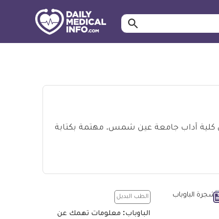
ابحث…
معلومة
طبية
موثقة
 كلية آداب جامعة عين شمس. مهتمة بكتابة
الطب البديل
الباوباب: معلومات تهمك عن