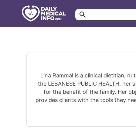
ابحث…
معلومة
طبية
موثقة
Lina Rammal is a clinical dietitian,
the LEBANESE PUBLIC HEALTH. her aim 
for the benefit of the family. Her ob
provides clients with the tools they ne