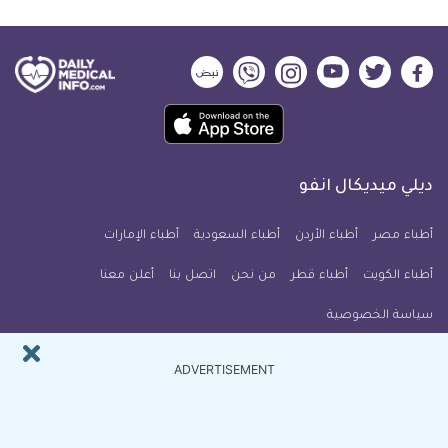
ديلي
ديلي
ديلي
ديلي
ديلي
ديلي
ميديكال
ميديكال
ميديكال
ميديكال
ميديكال
ميديكال
حمل
انفو
انفو
انفو
انفو
انفو
انفو
تطبيق
على
على
على
على
على
على
كل
فيسبوك
تويتر
يوتيوب
انستجرام
فايبر
نبض
ديلي ميديكال انفو
يوم
معلومة
أطباء مصر
أطباء الأردن
أطباء السعودية
أطباء الإمارات
طبية
أطباء الكويت
أطباء قطر
من نحن
للآيفون
اتصل بنا
أعلن معنا
سياسة الخصوصية
النشرة البريدية
ADVERTISEMENT
اشترك في النشرة البريدية ل ديلي ميديكال انفو ليصلك كل جديد