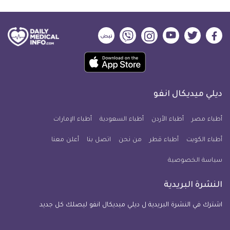
طبية
طبية
on
on
twitter
facebook
ديلي
ديلي
ديلي
ديلي
ديلي
ديلي
ميديكال
ميديكال
ميديكال
ميديكال
ميديكال
ميديكال
حمل
انفو
انفو
انفو
انفو
انفو
انفو
تطبيق
على
على
على
على
على
على
كل
فيسبوك
تويتر
يوتيوب
انستجرام
فايبر
نبض
ديلي ميديكال انفو
يوم
معلومة
أطباء مصر
أطباء الأردن
أطباء السعودية
أطباء الإمارات
طبية
أطباء الكويت
أطباء قطر
من نحن
للآيفون
اتصل بنا
أعلن معنا
سياسة الخصوصية
النشرة البريدية
اشترك في النشرة البريدية ل ديلي ميديكال انفو ليصلك كل جديد