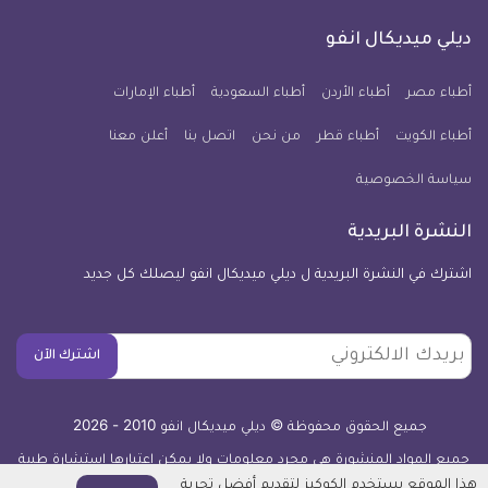
على
على
على
على
على
على
كل
فيسبوك
تويتر
يوتيوب
انستجرام
فايبر
نبض
ديلي ميديكال انفو
يوم
معلومة
أطباء مصر
أطباء الأردن
أطباء السعودية
أطباء الإمارات
طبية
أطباء الكويت
أطباء قطر
من نحن
للآيفون
اتصل بنا
أعلن معنا
سياسة الخصوصية
النشرة البريدية
اشترك في النشرة البريدية ل ديلي ميديكال انفو ليصلك كل جديد
بريدك
اشترك الآن
الالكتروني
جميع الحقوق محفوظة © ديلي ميديكال انفو 2010 - 2026
جميع المواد المنشورة هي مجرد معلومات ولا يمكن اعتبارها استشارة طبية
أو توصية علاجية -
اعرف المزيد
هذا الموقع يستخدم الكوكيز لتقديم أفضل تجربة