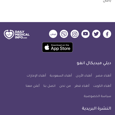
ديلي
ديلي
ديلي
ديلي
ديلي
ديلي
ميديكال
ميديكال
ميديكال
ميديكال
ميديكال
ميديكال
حمل
انفو
انفو
انفو
انفو
انفو
انفو
تطبيق
على
على
على
على
على
على
كل
فيسبوك
تويتر
يوتيوب
انستجرام
فايبر
نبض
ديلي ميديكال انفو
يوم
معلومة
أطباء مصر
أطباء الأردن
أطباء السعودية
أطباء الإمارات
طبية
أطباء الكويت
أطباء قطر
من نحن
للآيفون
اتصل بنا
أعلن معنا
سياسة الخصوصية
النشرة البريدية