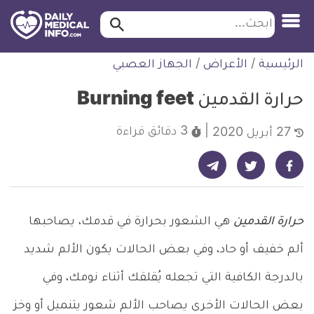
ابحث…
ابحث
معلومة
لتخطي
الرئيسية
/
الأعراض
/
الجهاز العصبي
طبية
لمحتوى
موثقة
حرارة القدمين Burning feet
3 دقائق
قراءة
27 أبريل 2020
شارك على تيليجرام - ديلي ميديكال انفو
شارك على فيسبوك - ديلي ميديكال انفو
شارك على تويتر - ديلي ميديكال انفو
حرارة القدمين
هي الشعور بحرارة في قدمك، يصاحبها
ألم خفيف أو حاد، وفي بعض الحالات يكون الألم شديد
بالدرجة الكافية التي تجعله يُقلقك أثناء نومك، وفي
بعض الحالات الأخرى يصاحب الألم شعور يتنميل أو وخز