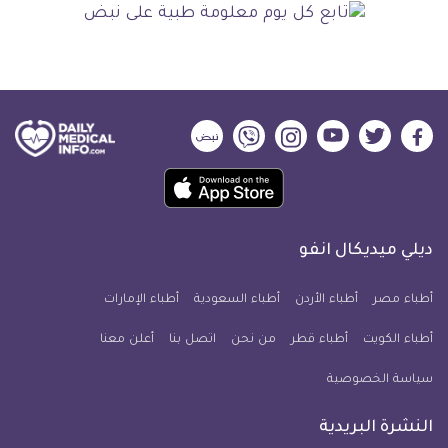
ديلي
ديلي
ديلي
ديلي
ديلي
ديلي
ميديكال
ميديكال
ميديكال
ميديكال
ميديكال
ميديكال
حمل
انفو
انفو
انفو
انفو
انفو
انفو
تطبيق
على
على
على
على
على
على
كل
فيسبوك
تويتر
يوتيوب
انستجرام
فايبر
نبض
ديلي ميديكال انفو
يوم
معلومة
أطباء مصر
أطباء الأردن
أطباء السعودية
أطباء الإمارات
طبية
أطباء الكويت
أطباء قطر
من نحن
للآيفون
اتصل بنا
أعلن معنا
سياسة الخصوصية
النشرة البريدية