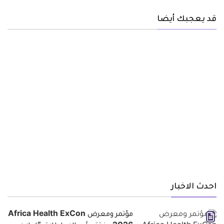
قد يعجبك أيضا
احدث الاخبار
مؤتمر ومعرض Africa Health ExCon