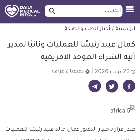
ابحث…
ابحث
معلومة
لتخطي
الرئيسية
/
أخبار الطب والصحة
طبية
لمحتوى
موثقة
كمال عبيد رئيسًا للعمليات ونائبًا لمدير
آلية الشراء الموحد الإفريقية
دقيقتان
قراءة
23 يونيو 2026
شارك على تيليجرام - ديلي ميديكال انفو
شارك على فيسبوك - ديلي ميديكال انفو
شارك على تويتر - ديلي ميديكال انفو
صدر قرار باختيار الدكتور كمال خالد عبيد رئيسًا للعمليات